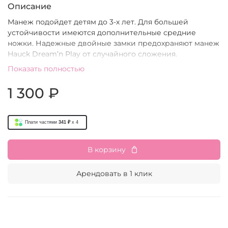
Описание
Манеж подойдет детям до 3-х лет. Для большей
устойчивости имеются дополнительные средние
ножки. Надежные двойные замки предохраняют манеж
Hauck Dream’n Play от случайного сложения.
Прозрачные боковые стороны позволяют малышу
Показать полностью
чувствовать себя в манеже уверенно, а вам
присматривать за его сном.
1 300 ₽
Плати частями
341 ₽
x 4
В корзину
Арендовать в 1 клик