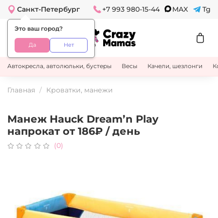
Санкт-Петербург
+7 993 980-15-44
MAX
Tg
Это ваш город?
Да
Нет
Автокресла, автолюльки, бустеры
Весы
Качели, шезлонги
К
Главная
Кроватки, манежи
Манеж Hauck Dream’n Play
напрокат
от 186₽ / день
(0)