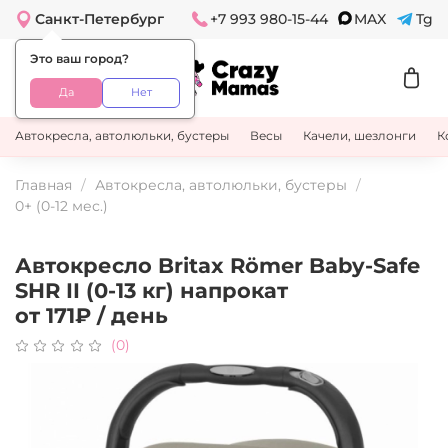
Санкт-Петербург
+7 993 980-15-44
MAX
Tg
Это ваш город?
Да
Нет
Автокресла, автолюльки, бустеры
Весы
Качели, шезлонги
К
Главная
Автокресла, автолюльки, бустеры
0+ (0-12 мес.)
Автокресло Britax Römer Baby-Safe
SHR II (0-13 кг) напрокат
от 171₽ / день
(0)