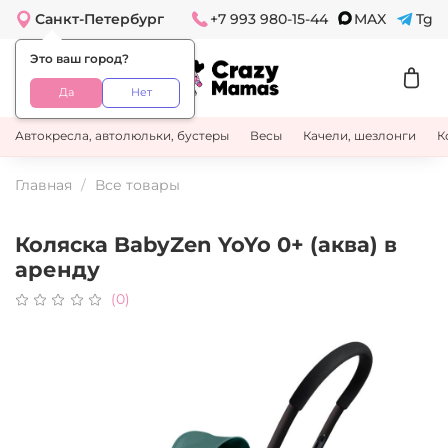
Санкт-Петербург
+7 993 980-15-44
MAX
Tg
Это ваш город?
Да
Нет
Автокресла, автолюльки, бустеры
Весы
Качели, шезлонги
К
Главная
Все товары
Коляска BabyZen YoYo 0+ (аква) в
аренду
(0)