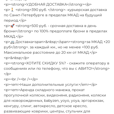
<p><strong>УДОБНАЯ ДОСТАВКА</strong></p>
<p>🚶 <strong>390 руб. </strong>- курьерская доставка
по Санкт-Петербурге в пределах МКАД на будущий
период.</p>
<p>🚀 <strong>500 руб. - срочная доставка в день
брони</strong> по 100% предоплате брони в пределах
МКАД.</p>
<p>🚐 Доставка<span>&nbsp;</span><strong>за МКАД +20
руб</strong>. за каждый км., но не менее +100 руб.
Максимальное расстояние до 20 км от МКАД.</p>
<p>&nbsp;</p>
<p><strong>ХОТИТЕ СКИДКУ 5%? - скажите оператору в
сообщениях или по телефону, что вы с АВИТО!</strong>
</p>
<p><br /><br /></p>
<p><em>Наши дополнительные услуги:</em></p>
<p><em>Аренда складного манежа, прокат
прогулочной коляски, видеоняня, радионяня, коляски
для новорожденных, babyzen, yoyo, yoya, эргорюкзак,
кенгуру, слинг, автокресло, детское кресло,
развивающие коврики, центры, стульчик для