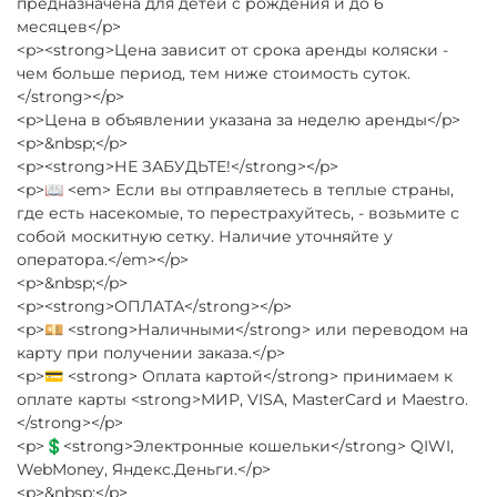
предназначена для детей с рождения и до 6
месяцев</p>
<p><strong>Цена зависит от срока аренды коляски -
чем больше период, тем ниже стоимость суток.
</strong></p>
<p>Цена в объявлении указана за неделю аренды</p>
<p>&nbsp;</p>
<p><strong>НЕ ЗАБУДЬТЕ!</strong></p>
<p>📖 <em> Если вы отправляетесь в теплые страны,
где есть насекомые, то перестрахуйтесь, - возьмите с
собой москитную сетку. Наличие уточняйте у
оператора.</em></p>
<p>&nbsp;</p>
<p><strong>ОПЛАТА</strong></p>
<p>💴 <strong>Наличными</strong> или переводом на
карту при получении заказа.</p>
<p>💳 <strong> Оплата картой</strong> принимаем к
оплате карты <strong>МИР, VISA, MasterCard и Maestro.
</strong></p>
<p>💲<strong>Электронные кошельки</strong> QIWI,
WebMoney, Яндекс.Деньги.</p>
<p>&nbsp;</p>