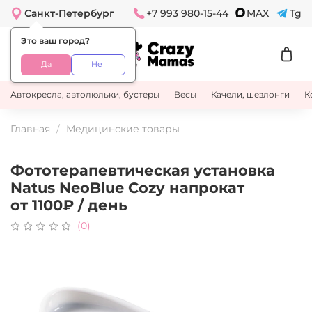
Санкт-Петербург
+7 993 980-15-44
MAX
Tg
Это ваш город?
Да
Нет
Автокресла, автолюльки, бустеры
Весы
Качели, шезлонги
К
Главная
Медицинские товары
Фототерапевтическая установка
Natus NeoBlue Cozy напрокат
от 1100₽ / день
(0)