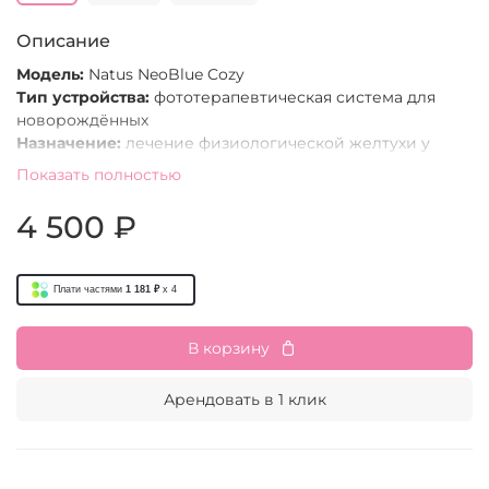
Описание
Модель:
Natus NeoBlue Cozy
Тип устройства:
фототерапевтическая система для
новорождённых
Назначение:
лечение физиологической желтухи у
младенцев
Показать полностью
Тип излучения:
синий свет высокой интенсивности
Источник света:
светодиоды (LED)
4 500 ₽
Формат:
матрас / система фототерапии для
использования лёжа
Применение:
домашняя фототерапия по назначению
Плати частями
1 181 ₽
x 4
врача
Возраст ребёнка:
новорождённые и младенцы
В корзину
Арендовать в 1 клик