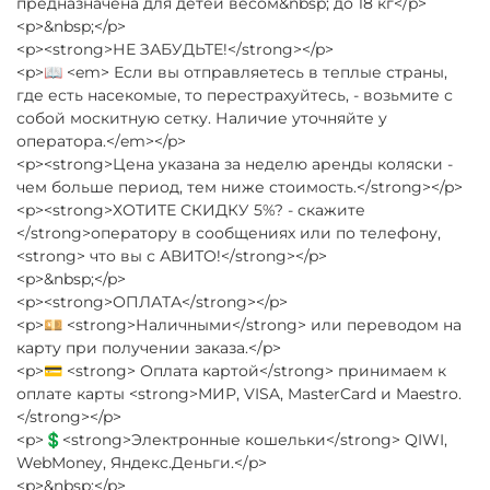
предназначена для детей весом&nbsp; до 18 кг</p>
<p>&nbsp;</p>
<p><strong>НЕ ЗАБУДЬТЕ!</strong></p>
<p>📖 <em> Если вы отправляетесь в теплые страны,
где есть насекомые, то перестрахуйтесь, - возьмите с
собой москитную сетку. Наличие уточняйте у
оператора.</em></p>
<p><strong>Цена указана за неделю аренды коляски -
чем больше период, тем ниже стоимость.</strong></p>
<p><strong>ХОТИТЕ СКИДКУ 5%? - скажите
</strong>оператору в сообщениях или по телефону,
<strong> что вы с АВИТО!</strong></p>
<p>&nbsp;</p>
<p><strong>ОПЛАТА</strong></p>
<p>💴 <strong>Наличными</strong> или переводом на
карту при получении заказа.</p>
<p>💳 <strong> Оплата картой</strong> принимаем к
оплате карты <strong>МИР, VISA, MasterCard и Maestro.
</strong></p>
<p>💲<strong>Электронные кошельки</strong> QIWI,
WebMoney, Яндекс.Деньги.</p>
<p>&nbsp;</p>