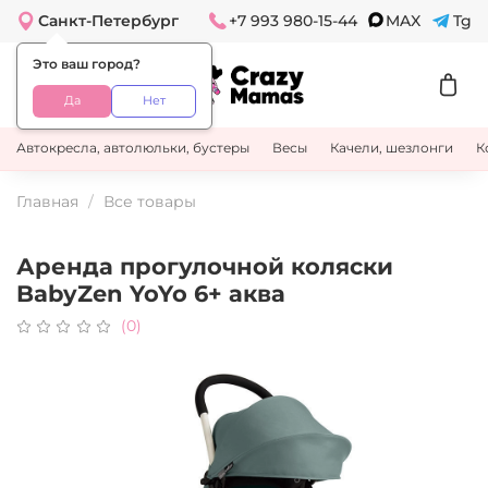
Санкт-Петербург
+7 993 980-15-44
MAX
Tg
Это ваш город?
Да
Нет
Автокресла, автолюльки, бустеры
Весы
Качели, шезлонги
К
Главная
Все товары
Аренда прогулочной коляски
BabyZen YoYo 6+ аква
(0)