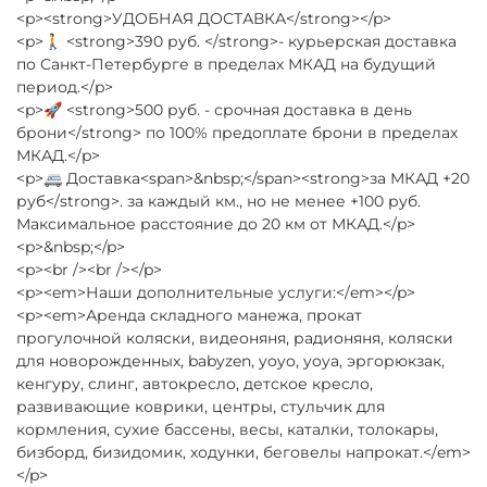
<p><strong>УДОБНАЯ ДОСТАВКА</strong></p>
<p>🚶 <strong>390 руб. </strong>- курьерская доставка
по Санкт-Петербурге в пределах МКАД на будущий
период.</p>
<p>🚀 <strong>500 руб. - срочная доставка в день
брони</strong> по 100% предоплате брони в пределах
МКАД.</p>
<p>🚐 Доставка<span>&nbsp;</span><strong>за МКАД +20
руб</strong>. за каждый км., но не менее +100 руб.
Максимальное расстояние до 20 км от МКАД.</p>
<p>&nbsp;</p>
<p><br /><br /></p>
<p><em>Наши дополнительные услуги:</em></p>
<p><em>Аренда складного манежа, прокат
прогулочной коляски, видеоняня, радионяня, коляски
для новорожденных, babyzen, yoyo, yoya, эргорюкзак,
кенгуру, слинг, автокресло, детское кресло,
развивающие коврики, центры, стульчик для
кормления, сухие бассены, весы, каталки, толокары,
бизборд, бизидомик, ходунки, беговелы напрокат.</em>
</p>